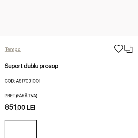
Tempo
Suport dublu prosop
COD:
A817031001
PREȚ (FĂRĂ TVA)
851
,00 LEI