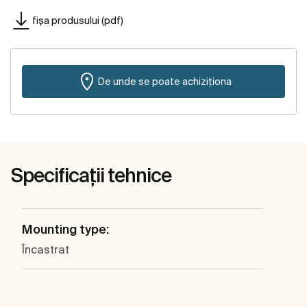
fișa produsului (pdf)
De unde se poate achiziționa
Specificații tehnice
Mounting type:
Încastrat