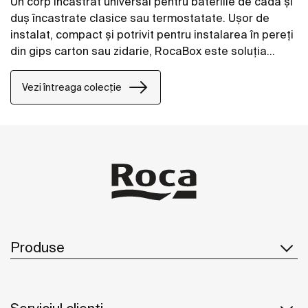
Un corp încastrat universal pentru bateriile de cadă și
duș încastrate clasice sau termostatate. Ușor de
instalat, compact și potrivit pentru instalarea în pereți
din gips carton sau zidarie, RocaBox este soluția
perfectă pentru spații cu dimensiuni reduse.
Vezi întreaga colecție
Produse