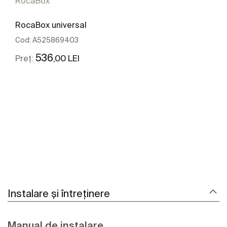
RocaBox
RocaBox universal
Cod:
A525869403
536
,00 LEI
Preț:
Vezi mai mult
Instalare și întreținere
Manual de instalare