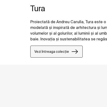
Tura
Proiectată de Andreu Carulla, Tura este o
modelată și inspirată de arhitectura și lu
volumelor și al golurilor, al luminii și al 
baie. Inovația și sustenabilitatea se regăs
tehnologie până la utilizarea de materiale 
Vezi întreaga colecție