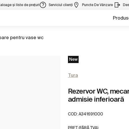
aloage și liste de prețuri
Serviciul clienți
Puncte De Vânzare
Des
Produs
 la
oare pentru vase wc
New
Tura
Rezervor WC, mecani
admisie inferioară
COD:
A341691000
PREȚ (FĂRĂ TVA)