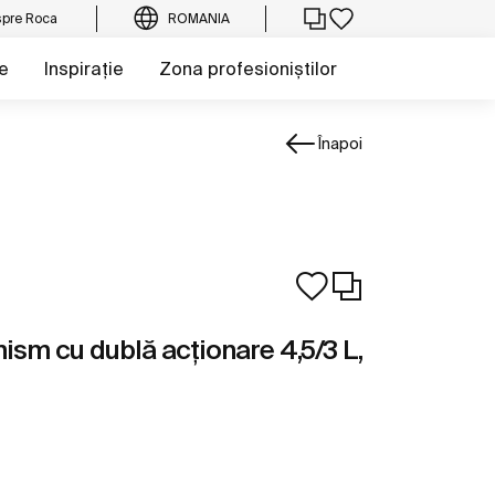
pre Roca
ROMANIA
e
Inspirație
Zona profesioniștilor
Înapoi
sm cu dublă acționare 4,5/3 L,