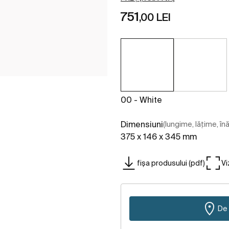
751
,00 LEI
00 - White
Dimensiuni
(lungime, lățime, în
375 x 146 x 345 mm
fișa produsului (pdf)
Vi
De 