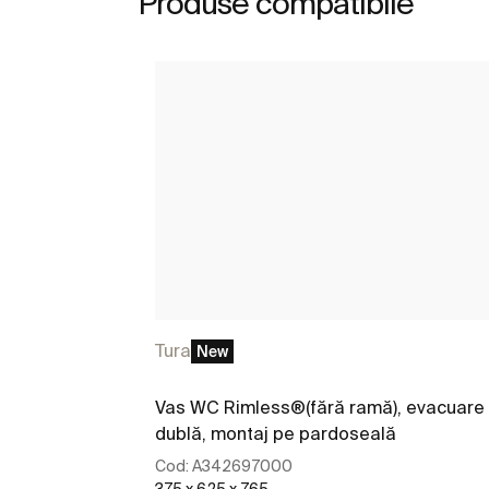
Produse compatibile
Tura
New
Vas WC Rimless®(fără ramă), evacuare
dublă, montaj pe pardoseală
Cod:
A342697000
375 x 625 x 765