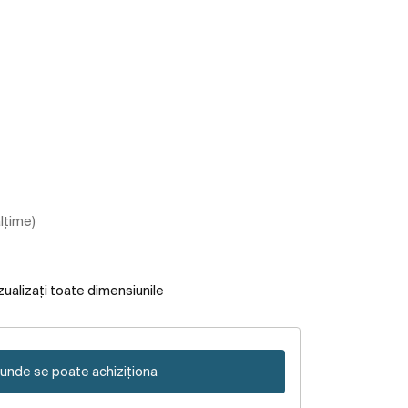
ălțime)
zualizați toate dimensiunile
unde se poate achiziționa