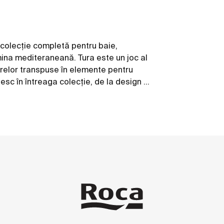
 colecție completă pentru baie,
mina mediteraneană. Tura este un joc al
umbrelor transpuse în elemente pentru
esc în întreaga colecție, de la design și
reciclate și ambalaje fără plastic.