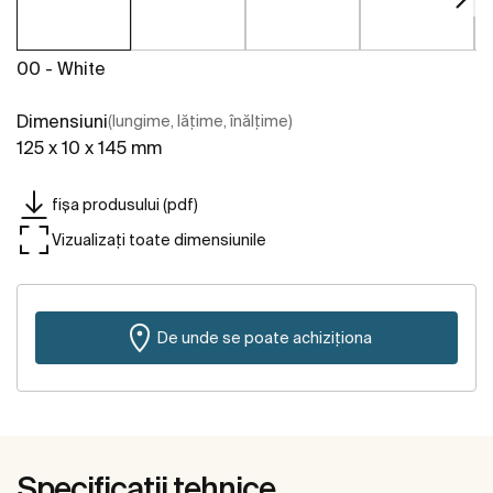
00 - White
Dimensiuni
(lungime, lățime, înălțime)
125 x 10 x 145 mm
fișa produsului (pdf)
Vizualizați toate dimensiunile
De unde se poate achiziționa
Specificații tehnice