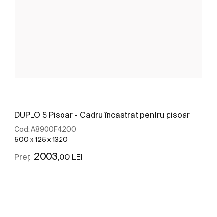
DUPLO S Pisoar - Cadru încastrat pentru pisoar
Cod:
A8900F4200
500 x 125 x 1320
2003
,00 LEI
Preț:
Vezi mai mult