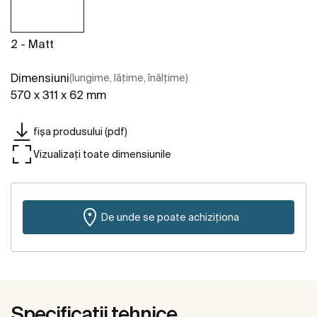
2 - Matt
Dimensiuni
(lungime, lățime, înălțime)
570 x 311 x 62 mm
fișa produsului (pdf)
Vizualizați toate dimensiunile
De unde se poate achiziționa
Specificații tehnice