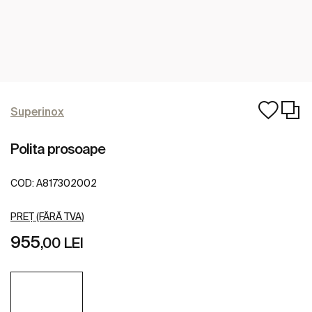
Superinox
Polita prosoape
COD:
A817302002
PREȚ (FĂRĂ TVA)
955
,00 LEI