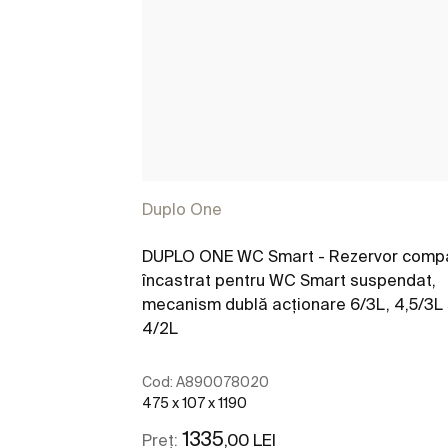
Duplo One
DUPLO ONE WC Smart - Rezervor comp
încastrat pentru WC Smart suspendat,
mecanism dublă acționare 6/3L, 4,5/3L 
4/2L
Cod:
A890078020
475 x 107 x 1190
1335
,00 LEI
Preț: