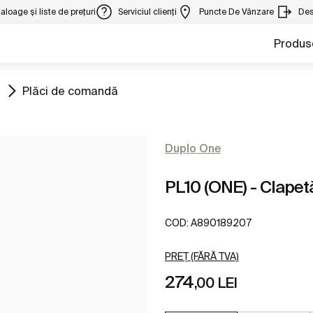
aloage și liste de prețuri
Serviciul clienți
Puncte De Vânzare
Des
Produs
Mergeți la
Plăci de comandă
Duplo One
PL10 (ONE) - Clapet
COD:
A890189207
PREȚ (FĂRĂ TVA)
274
,00 LEI