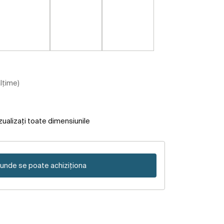
ălțime)
zualizați toate dimensiunile
unde se poate achiziționa