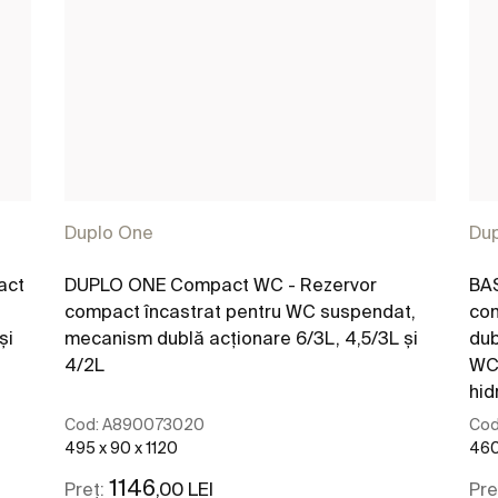
Duplo One
Du
act
DUPLO ONE Compact WC - Rezervor
BA
compact încastrat pentru WC suspendat,
com
și
mecanism dublă acționare 6/3L, 4,5/3L și
dub
4/2L
WC
hid
Cod:
A890073020
Cod
495 x 90 x 1120
460
1146
,00 LEI
Preț:
Pre