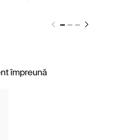
Vezi mai mult
ent împreună