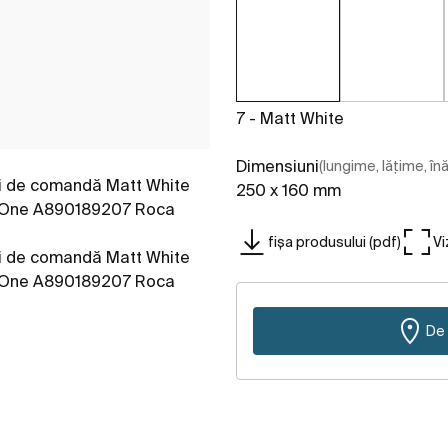
7 - Matt White
Dimensiuni
(lungime, lățime, în
250 x 160 mm
fișa produsului (pdf)
Vi
De 