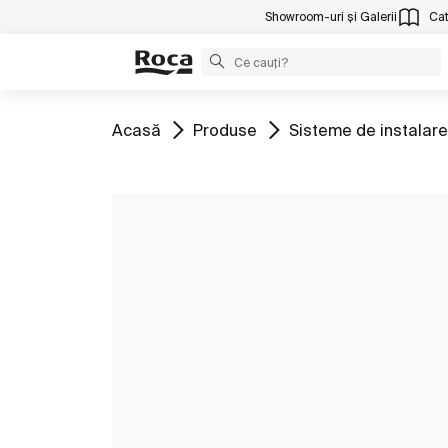
Showroom-uri și Galerii
Cat
Mergeți la
Mergeți la
Mergeți la
Acasă
Produse
Sisteme de instalare