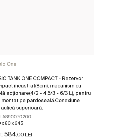
plo One
Duplo One
SIC TANK ONE COMPACT - Rezervor
BASIC WC ON
pact încastrat(8cm), mecanism cu
compact încas
lă acționare(4/2 - 4.5/3 - 6/3 L), pentru
dublă acționare
 montat pe pardoseală.Conexiune
90/110, pentr
raulică superioară.
:
A890070200
Cod:
A8900701
 x 80 x 645
476 x 90 x 804
584
544
,00 LEI
,00 
ț:
Preț: