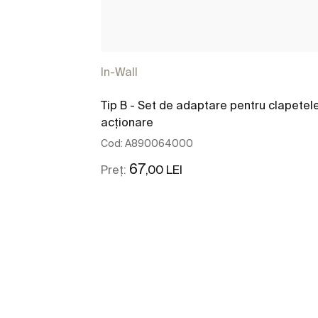
In-Wall
Tip B - Set de adaptare pentru clapetel
acționare
Cod:
A890064000
67
,00 LEI
Preț:
Vezi mai mult