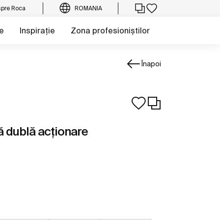
pre Roca
ROMANIA
e
Inspirație
Zona profesioniștilor
Înapoi
ă dublă acționare