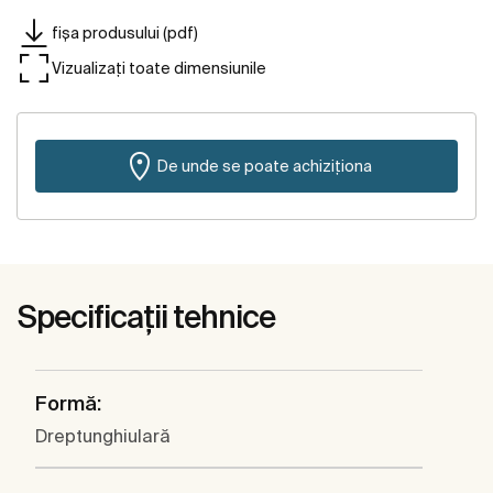
fișa produsului (pdf)
Vizualizați toate dimensiunile
De unde se poate achiziționa
Specificații tehnice
Formă:
Dreptunghiulară