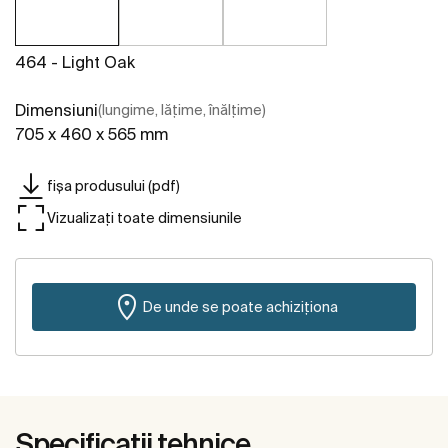
464 - Light Oak
Dimensiuni
(lungime, lățime, înălțime)
705 x 460 x 565 mm
fișa produsului (pdf)
Vizualizați toate dimensiunile
De unde se poate achiziționa
Specificații tehnice