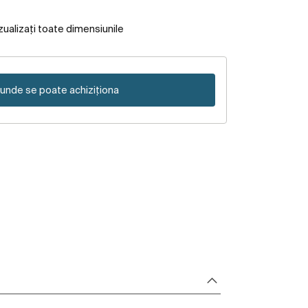
zualizați toate dimensiunile
unde se poate achiziționa