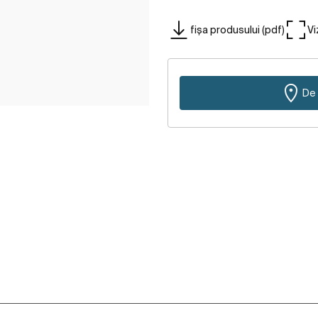
fișa produsului (pdf)
Vi
De 