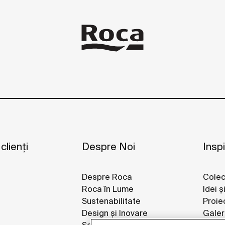
 clienți
Despre Noi
Inspi
Despre Roca
Colec
Roca în Lume
Idei ș
Sustenabilitate
Proie
Design și Inovare
Galeri
Sediul roca din România