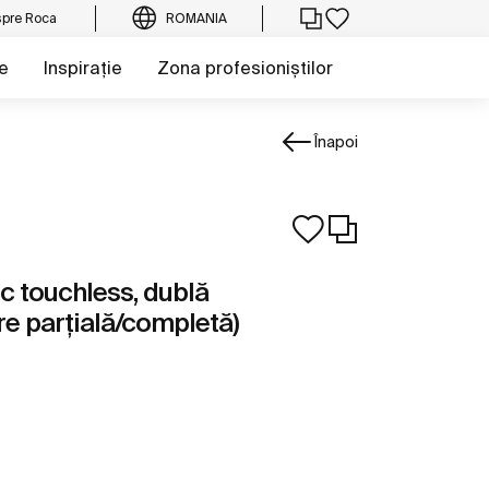
pre Roca
ROMANIA
e
Inspirație
Zona profesioniștilor
Înapoi
c touchless, dublă
e parțială/completă)