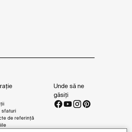
rație
Unde să ne
găsiți
ții
i sfaturi
cte de referință
ile