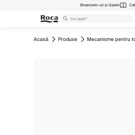
Showroom-uri și Galerii
Cat
Mergeți la
Mergeți la
Mergeți la
Acasă
Produse
Mecanisme pentru t