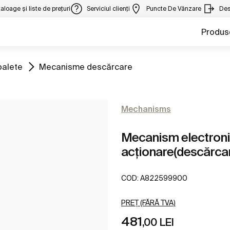
aloage și liste de prețuri
Serviciul clienți
Puncte De Vânzare
Des
Produs
Mergeți la
oalete
Mecanisme descărcare
Mechanisms
Mecanism electroni
acționare(descărcar
COD:
A822599900
PREȚ (FĂRĂ TVA)
481
,00 LEI