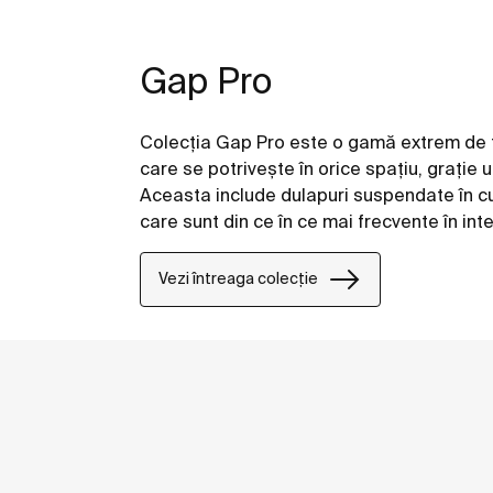
Gap Pro
Colecția Gap Pro este o gamă extrem de f
care se potrivește în orice spațiu, grație 
Aceasta include dulapuri suspendate în cul
care sunt din ce în ce mai frecvente în int
atmosferă calmă și confortabilă, specifică
Vezi întreaga colecție