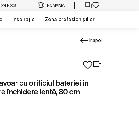
pre Roca
ROMANIA
e
Inspirație
Zona profesioniștilor
Înapoi
voar cu orificiul bateriei în
re închidere lentă, 80 cm