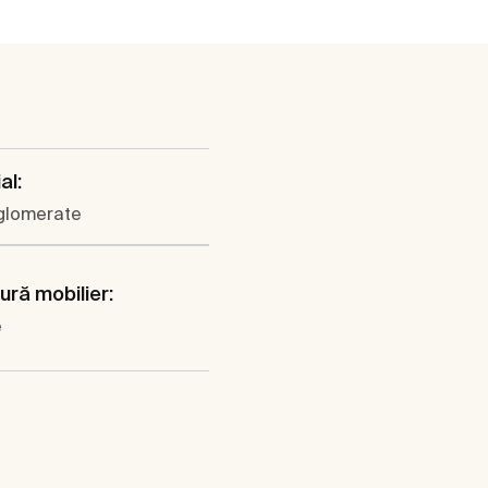
al:
aglomerate
ură mobilier:
e