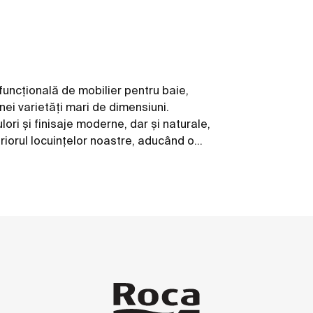
uncțională de mobilier pentru baie,
unei varietăți mari de dimensiuni.
ori și finisaje moderne, dar și naturale,
eriorul locuințelor noastre, aducând o
 stilului scandinav.