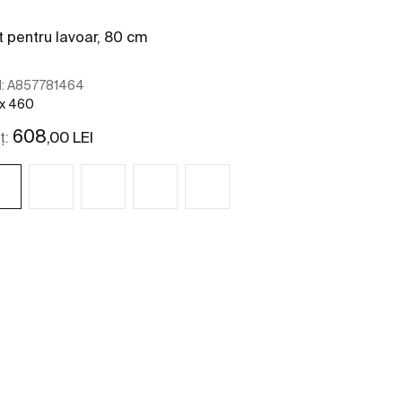
t pentru lavoar, 80 cm
:
A857781464
 x 460
608
,00 LEI
ț:
Vezi mai mult