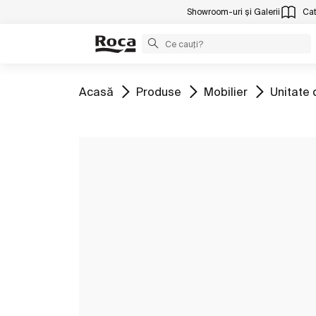
Showroom-uri și Galerii
Cat
Mergeți la
Mergeți la
Mergeți la
Mergeți 
Acasă
Produse
Mobilier
Unitate