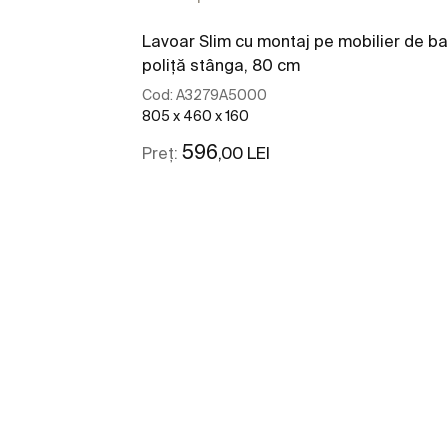
Lavoar Slim cu montaj pe mobilier de ba
poliță stânga, 80 cm
Cod:
A3279A5000
805 x 460 x 160
596
,00 LEI
Preț:
Vezi mai mult