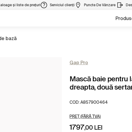
aloage și liste de prețuri
Serviciul clienți
Puncte De Vânzare
Des
Produs
la
 de bază
Gap Pro
Mască baie pentru la
dreapta, două serta
COD:
A857900464
PREȚ (FĂRĂ TVA)
1797
,00 LEI