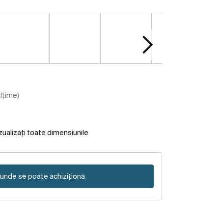
ălțime)
zualizați toate dimensiunile
unde se poate achiziționa