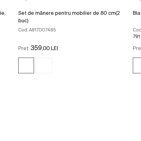
ie,
Set de mânere pentru mobilier de 80 cm(2
Bla
buc)
Cod:
A817007485
Cod
791
359
,00 LEI
Preț:
Pre
Vezi mai mult