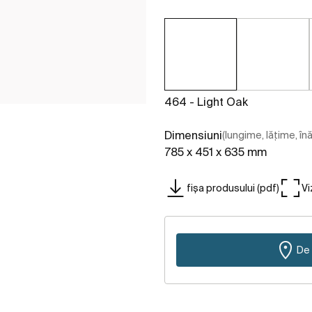
464 - Light Oak
Dimensiuni
(lungime, lățime, în
785 x 451 x 635 mm
fișa produsului (pdf)
Vi
De 