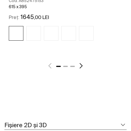
Cod:
A852475153
615 x 395
1645
,00 LEI
Preț:
Vezi mai mult
Fișiere 2D și 3D