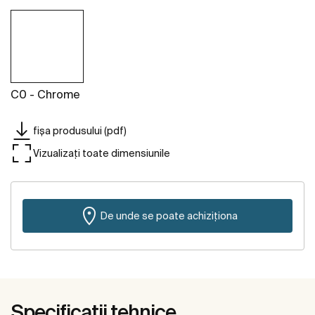
C0 - Chrome
fișa produsului (pdf)
Vizualizați toate dimensiunile
De unde se poate achiziționa
Specificații tehnice