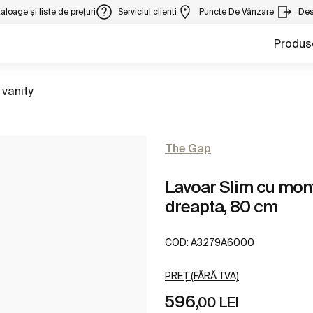
aloage și liste de prețuri
Serviciul clienți
Puncte De Vânzare
Des
Produs
la
vanity
The Gap
Lavoar Slim cu monta
dreapta, 80 cm
COD:
A3279A6000
PREȚ (FĂRĂ TVA)
596
,00 LEI