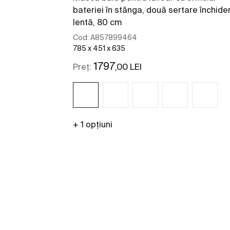
bateriei în stânga, două sertare închide
lentă, 80 cm
Cod:
A857899464
785 x 451 x 635
1797
,00 LEI
Preț:
+ 1 opțiuni
Vezi mai mult