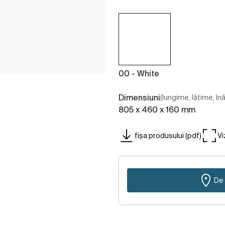
00 - White
Dimensiuni
(lungime, lățime, în
805 x 460 x 160 mm
fișa produsului (pdf)
Vi
De 