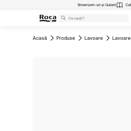
Showroom-uri și Galerii
Cat
Mergeți la
Mergeți la
Mergeți la
Mergeți 
Acasă
Produse
Lavoare
Lavoare 