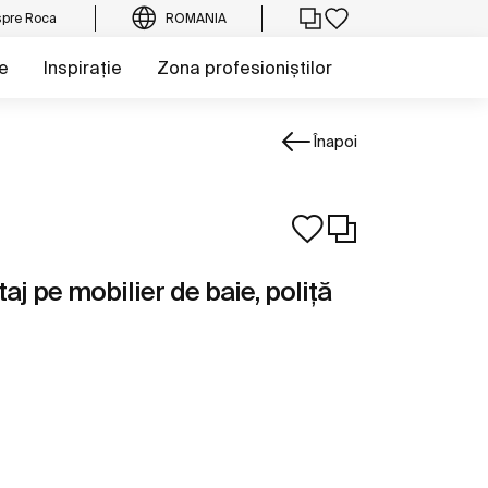
pre Roca
ROMANIA
e
Inspirație
Zona profesioniștilor
Înapoi
j pe mobilier de baie, poliță