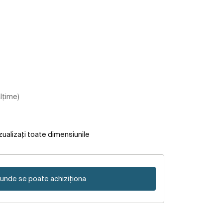
ălțime)
zualizați toate dimensiunile
unde se poate achiziționa