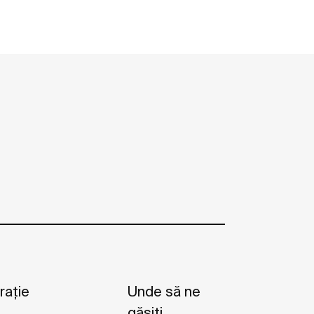
rație
Unde să ne
găsiți