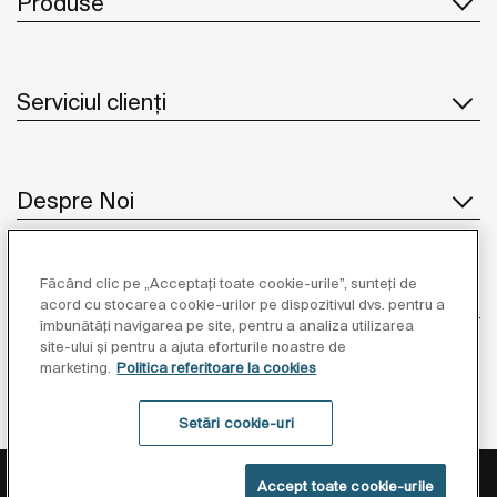
Produse
Serviciul clienți
Despre Noi
Făcând clic pe „Acceptați toate cookie-urile”, sunteți de
Inspirație
acord cu stocarea cookie-urilor pe dispozitivul dvs. pentru a
îmbunătăți navigarea pe site, pentru a analiza utilizarea
site-ului și pentru a ajuta eforturile noastre de
Unde să ne găsiți
marketing.
Politica referitoare la cookies
Setări cookie-uri
Politica de Protecție a Datelor
Informații Legale
Accept toate cookie-urile