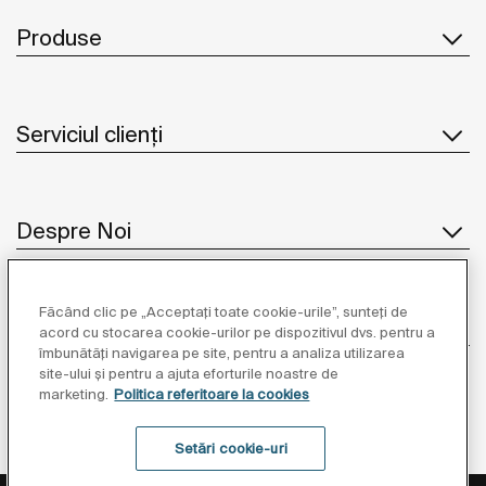
Produse
Serviciul clienți
Despre Noi
Făcând clic pe „Acceptați toate cookie-urile”, sunteți de
Inspirație
acord cu stocarea cookie-urilor pe dispozitivul dvs. pentru a
îmbunătăți navigarea pe site, pentru a analiza utilizarea
site-ului și pentru a ajuta eforturile noastre de
Unde să ne găsiți
marketing.
Politica referitoare la cookies
Setări cookie-uri