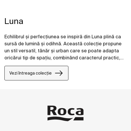
Luna
Echilibrul şi perfecţiunea se inspiră din Luna plină ca
sursă de lumină şi odihnă. Această colecţie propune
un stil versatil, tânăr şi urban care se poate adapta
oricărui tip de spaţiu, combinând caracterul practic,
eleganţa şi stilul.
Vezi întreaga colecție