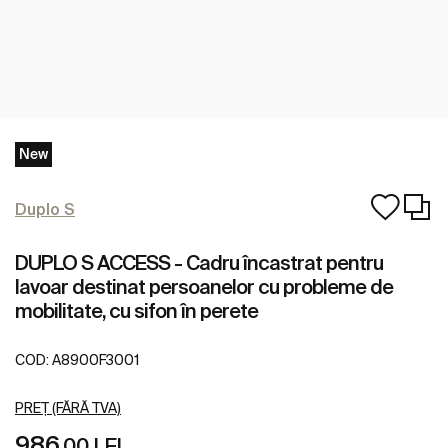
New
Duplo S
DUPLO S ACCESS - Cadru încastrat pentru
lavoar destinat persoanelor cu probleme de
mobilitate, cu sifon în perete
COD:
A8900F3001
PREȚ (FĂRĂ TVA)
986
,00 LEI