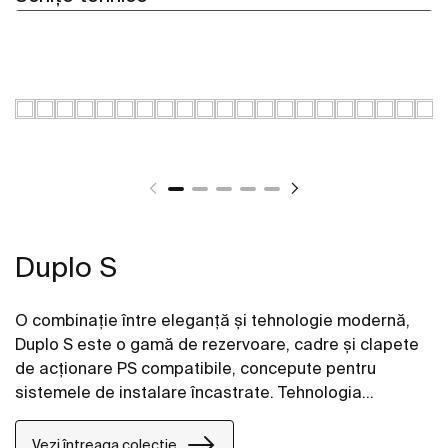
Duplo S
O combinație între eleganță și tehnologie modernă,
Duplo S este o gamă de rezervoare, cadre și clapete
de acționare PS compatibile, concepute pentru
sistemele de instalare încastrate. Tehnologia
avansată de conectare prin cabluri și caracteristicile
lor fac ca aceste produse să se potrivească perfect
Vezi întreaga colecție