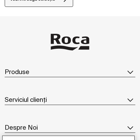
într-o varietate de spații de baie. Duplo S este
echipat cu un sistem de control al debitului pentru
utilizarea optimă a apei, contribuind la economisirea
conștientă a resurselor naturale. Clapetele de
acționare din gama PS sunt disponibile într-o
varietate de stiluri și finisaje, astfel încât să poată fi
integrate armonios în orice interior, menținând în
același timp funcționalitatea.
Produse
Serviciul clienți
Despre Noi