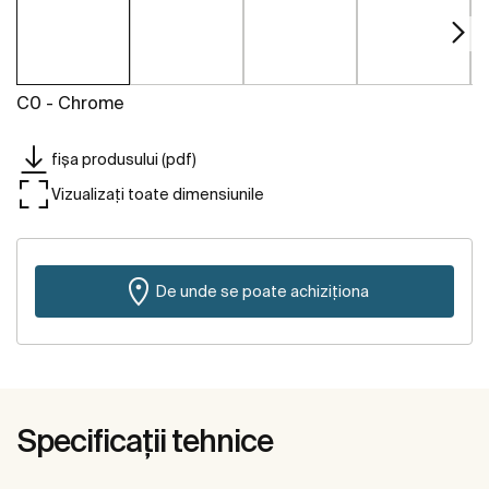
C0 - Chrome
fișa produsului (pdf)
Vizualizați toate dimensiunile
De unde se poate achiziționa
Specificații tehnice