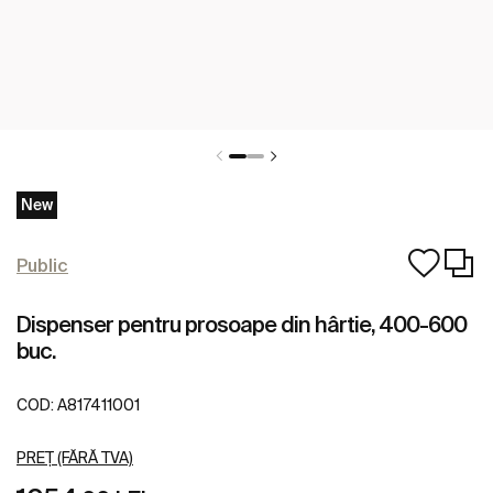
New
Public
Dispenser pentru prosoape din hârtie, 400-600
buc.
COD:
A817411001
PREȚ (FĂRĂ TVA)