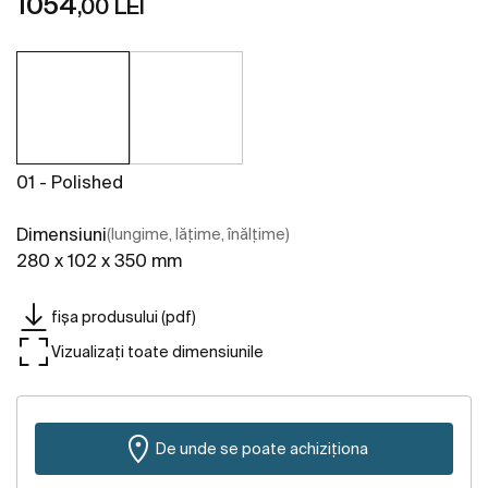
1054
,00 LEI
01 - Polished
Dimensiuni
(lungime, lățime, înălțime)
280 x 102 x 350 mm
fișa produsului (pdf)
Vizualizați toate dimensiunile
De unde se poate achiziționa