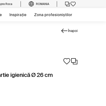
pre Roca
ROMANIA
e
Inspirație
Zona profesioniștilor
Înapoi
rtie igienică Ø 26 cm