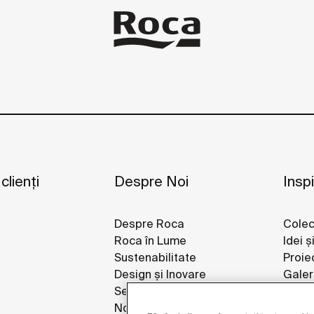
 clienți
Despre Noi
Inspi
Despre Roca
Colec
Roca în Lume
Idei ș
Sustenabilitate
Proie
Design și Inovare
Galeri
Sediul roca din România
Noutăți