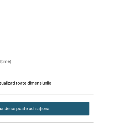
ălțime)
zualizați toate dimensiunile
unde se poate achiziționa