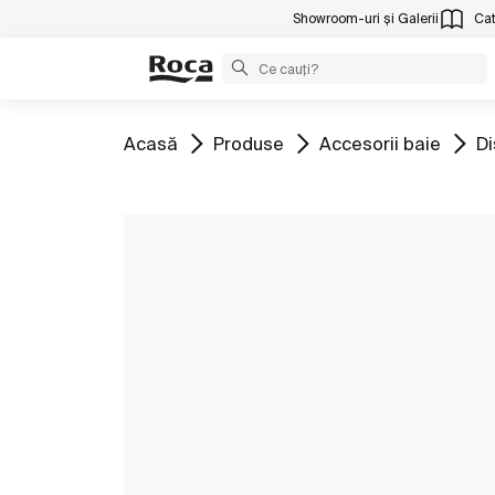
Showroom-uri și Galerii
Cat
Mergeți la
Mergeți la
Mergeți la
Me
Acasă
Produse
Accesorii baie
Di