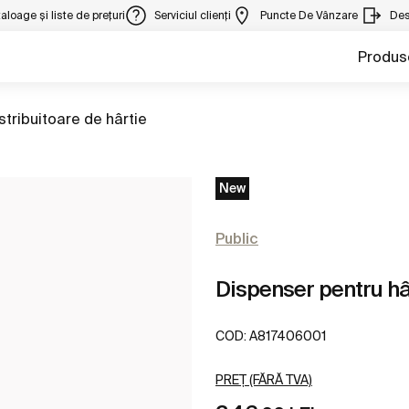
aloage și liste de prețuri
Serviciul clienți
Puncte De Vânzare
Des
Produs
rgeți la
stribuitoare de hârtie
New
Public
Dispenser pentru hâ
COD:
A817406001
PREȚ (FĂRĂ TVA)