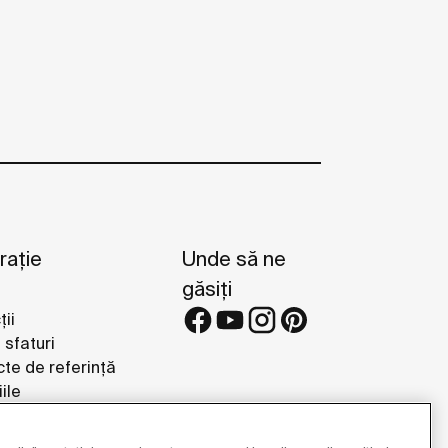
rație
Unde să ne
găsiți
ții
i sfaturi
cte de referință
ile