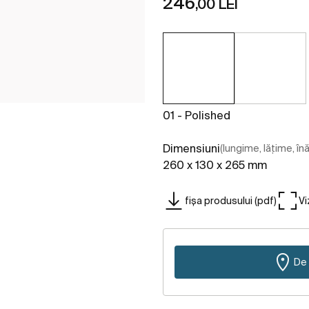
246
,00 LEI
01 - Polished
Dimensiuni
(lungime, lățime, în
260 x 130 x 265 mm
fișa produsului (pdf)
Vi
De 