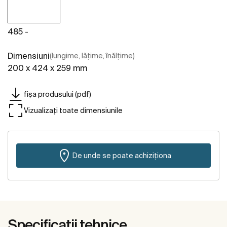
485 -
Dimensiuni
(lungime, lățime, înălțime)
200 x 424 x 259 mm
fișa produsului (pdf)
Vizualizați toate dimensiunile
De unde se poate achiziționa
Specificații tehnice