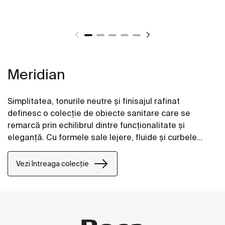
Meridian
Simplitatea, tonurile neutre și finisajul rafinat
definesc o colecție de obiecte sanitare care se
remarcă prin echilibrul dintre funcționalitate și
eleganță. Cu formele sale lejere, fluide și curbele
subtile, Meridian se integrează perfect în spațiile
contemporane.
Vezi întreaga colecție