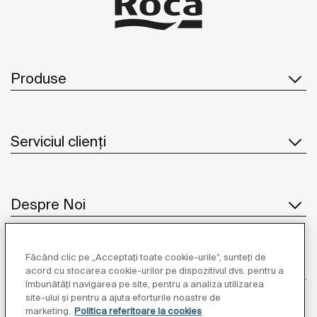
Produse
Serviciul clienți
Despre Noi
Făcând clic pe „Acceptați toate cookie-urile”, sunteți de
Inspirație
acord cu stocarea cookie-urilor pe dispozitivul dvs. pentru a
îmbunătăți navigarea pe site, pentru a analiza utilizarea
site-ului și pentru a ajuta eforturile noastre de
Unde să ne găsiți
marketing.
Politica referitoare la cookies