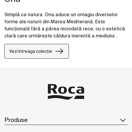
Simplă ca natura. Ona aduce un omagiu diverselor
forme ale naturii din Marea Mediterană. Este
funcțională fără a părea niciodată rece, cu o estetică
clară care urmărește căldura inerentă a mediului
natural, concepută pentru cei care se bucură de
puterea peisajelor liniștite.
Vezi întreaga colecție
Produse