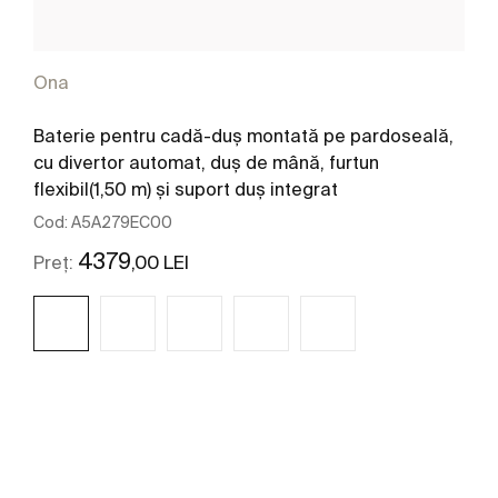
Ona
Baterie pentru cadă-duș montată pe pardoseală,
cu divertor automat, duș de mână, furtun
flexibil(1,50 m) și suport duș integrat
Cod:
A5A279EC00
4379
,00 LEI
Preț:
Vezi mai mult