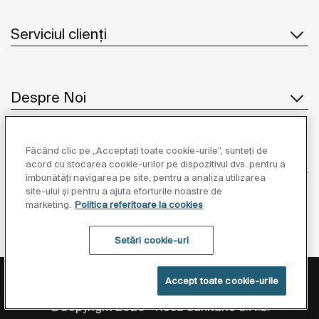
Serviciul clienți
Despre Noi
Făcând clic pe „Acceptați toate cookie-urile”, sunteți de
Inspirație
acord cu stocarea cookie-urilor pe dispozitivul dvs. pentru a
îmbunătăți navigarea pe site, pentru a analiza utilizarea
site-ului și pentru a ajuta eforturile noastre de
Unde să ne găsiți
marketing.
Politica referitoare la cookies
Setări cookie-uri
Politica de Protecție a Datelor
Informații Legale
Accept toate cookie-urile
Politica Referitoare La Cookies
Setări cookie-uri
©Copyright 2026 - Roca Sanitario S.A.U.