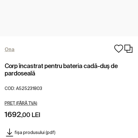
Ona
Corp încastrat pentru bateria cadă-duș de
pardoseală
COD:
A525231803
PREȚ (FĂRĂ TVA)
1692
,00 LEI
fișa produsului (pdf)