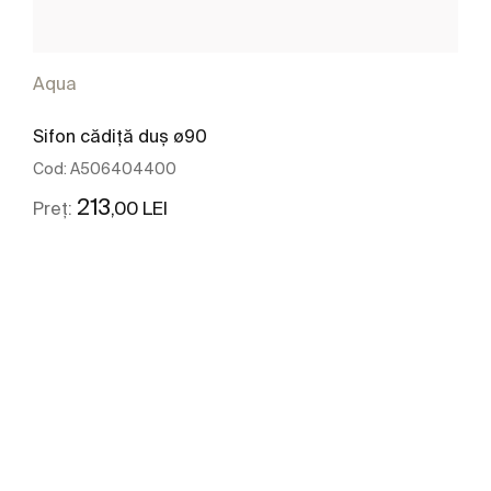
Aqua
Sifon cădiță duș ø90
Cod:
A506404400
213
,00 LEI
Preț:
Vezi mai mult