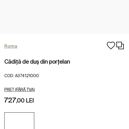
Roma
Cădiţă de duş din porţelan
COD:
A374121000
PREȚ (FĂRĂ TVA)
727
,00 LEI