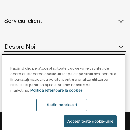
Serviciul clienți
Despre Noi
Făcând clic pe „Acceptați toate cookie-urile”, sunteți de
Inspirație
acord cu stocarea cookie-urilor pe dispozitivul dvs. pentru a
îmbunătăți navigarea pe site, pentru a analiza utilizarea
site-ului și pentru a ajuta eforturile noastre de
Unde să ne găsiți
marketing.
Politica referitoare la cookies
Setări cookie-uri
Politica de Protecție a Datelor
Informații Legale
Accept toate cookie-urile
Politica Referitoare La Cookies
Setări cookie-uri