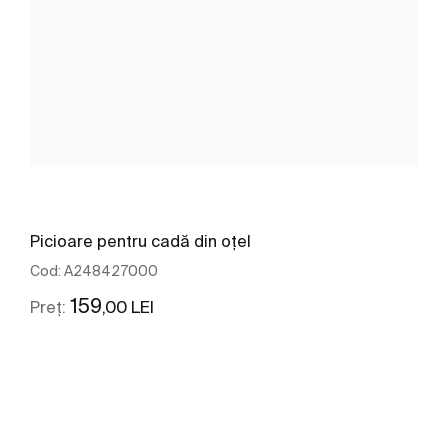
Picioare pentru cadă din oţel
Cod:
A248427000
159
,00 LEI
Preț:
Vezi mai mult