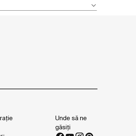
rație
Unde să ne
găsiți