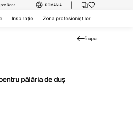
pre Roca
ROMANIA
e
Inspirație
Zona profesioniștilor
Înapoi
pentru pălăria de duș