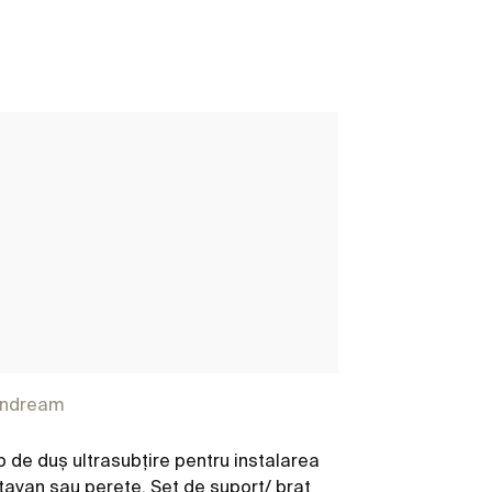
indream
Raindream
Bes
 de duş ultrasubțire pentru instalarea
Cap de duş ult
tavan sau perete. Set de suport/ braţ
pe tavan sau p