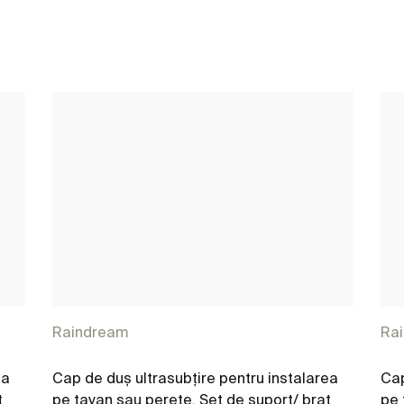
Raindream
Ra
ea
Cap de duş ultrasubțire pentru instalarea
Cap
ţ
pe tavan sau perete. Set de suport/ braţ
pe 