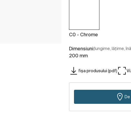
C0 - Chrome
Dimensiuni
(lungime, lățime, în
200 mm
fișa produsului (pdf)
Vi
De 