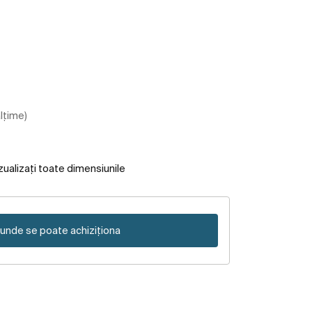
ălțime)
zualizați toate dimensiunile
unde se poate achiziționa