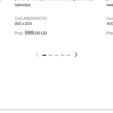
neinclus.
nei
Cod:
A5B2550C00
Cod
300 x 300
400
599
,00 LEI
Preț:
Pre
Vezi mai mult