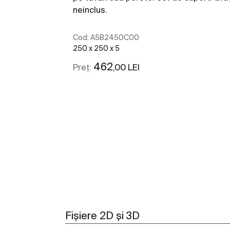
neinclus.
Cod:
A5B2450C00
250 x 250 x 5
462
,00 LEI
Preț:
Vezi mai mult
Fișiere 2D și 3D