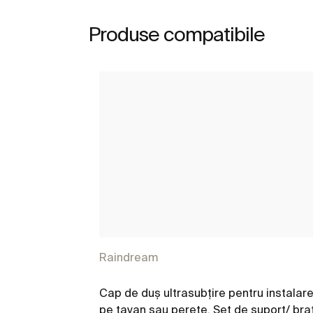
Produse compatibile
Raindream
Cap de duş ultrasubțire pentru instalar
pe tavan sau perete. Set de suport/ bra