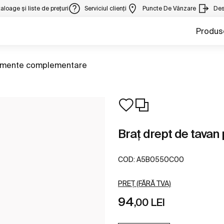
aloage și liste de prețuri
Serviciul clienți
Puncte De Vânzare
Des
Produs
geți la
emente complementare
Braț drept de tavan 
COD:
A5B0550C00
PREȚ (FĂRĂ TVA)
94
,00 LEI