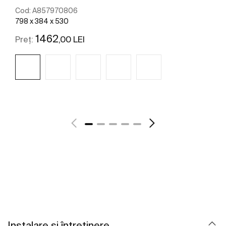
Cod:
A857970806
798 x 384 x 530
1462
,00 LEI
Preț:
Vezi mai mult
Instalare și întreținere