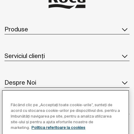
Produse
Serviciul clienți
Despre Noi
Făcând clic pe „Acceptați toate cookie-urile”, sunteți de
Inspirație
acord cu stocarea cookie-urilor pe dispozitivul dvs. pentru a
îmbunătăți navigarea pe site, pentru a analiza utilizarea
site-ului și pentru a ajuta eforturile noastre de
Unde să ne găsiți
marketing.
Politica referitoare la cookies