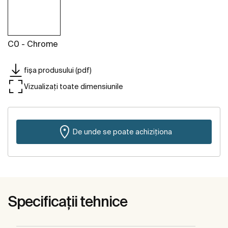
C0 - Chrome
fișa produsului (pdf)
Vizualizați toate dimensiunile
De unde se poate achiziționa
Specificații tehnice