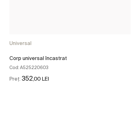
Universal
Corp universal încastrat
Cod:
A525220603
352
,00 LEI
Preț:
Vezi mai mult