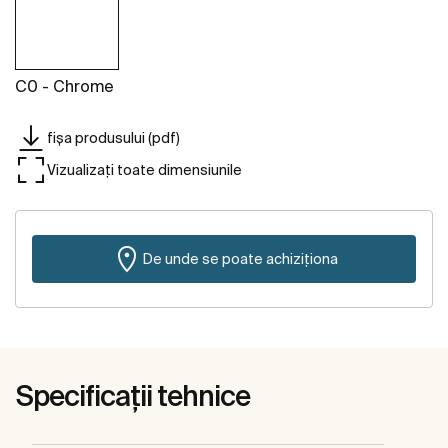
C0 - Chrome
fișa produsului (pdf)
Vizualizați toate dimensiunile
De unde se poate achiziționa
Specificații tehnice