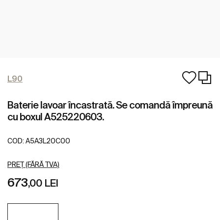
L90
Baterie lavoar încastrată. Se comandă împreună
cu boxul A525220603.
COD:
A5A3L20C00
PREȚ (FĂRĂ TVA)
673
,00 LEI