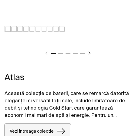
Atlas
Această colecție de baterii, care se remarcă datorită
eleganței și versatilității sale, include limitatoare de
debit și tehnologia Cold Start care garantează
economii mai mari de apă și energie. Pentru un
confort sporit, bateria de duș poate fi accesorizată
cu o poliță, permițându-vă să aveți la îndemână
Vezi întreaga colecție