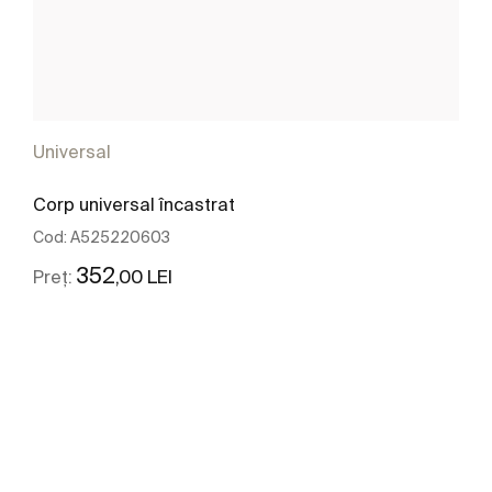
Universal
Corp universal încastrat
Cod:
A525220603
352
,00 LEI
Preț:
Vezi mai mult