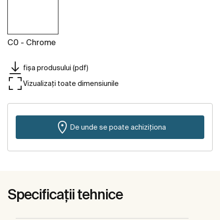
C0 - Chrome
fișa produsului (pdf)
Vizualizați toate dimensiunile
De unde se poate achiziționa
Specificații tehnice