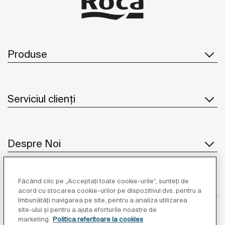
Produse
Serviciul clienți
Despre Noi
Făcând clic pe „Acceptați toate cookie-urile”, sunteți de
Inspirație
acord cu stocarea cookie-urilor pe dispozitivul dvs. pentru a
îmbunătăți navigarea pe site, pentru a analiza utilizarea
site-ului și pentru a ajuta eforturile noastre de
Unde să ne găsiți
marketing.
Politica referitoare la cookies