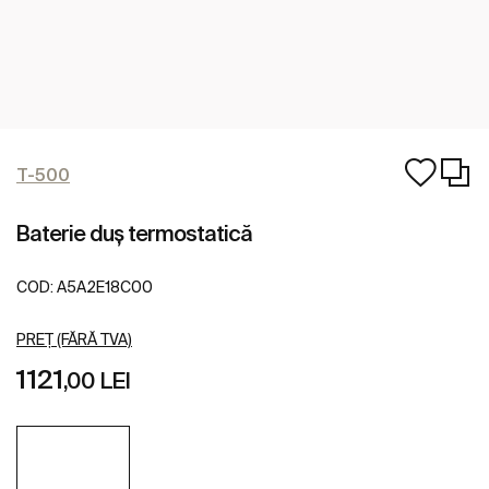
T-500
Baterie duș termostatică
COD:
A5A2E18C00
PREȚ (FĂRĂ TVA)
1121
,00 LEI