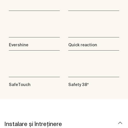
Evershine
Quick reaction
SafeTouch
Safety 38º
Instalare și întreținere