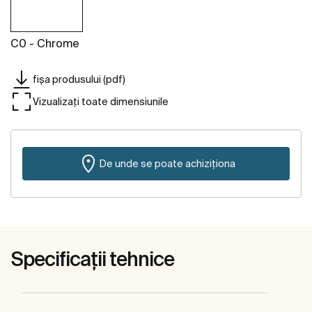
C0 - Chrome
fișa produsului (pdf)
Vizualizați toate dimensiunile
De unde se poate achiziționa
Specificații tehnice