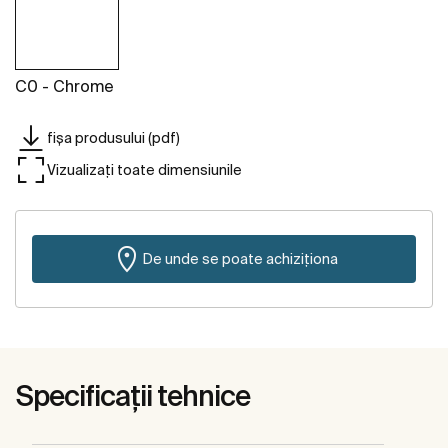
C0 - Chrome
fișa produsului (pdf)
Vizualizați toate dimensiunile
De unde se poate achiziționa
Specificații tehnice