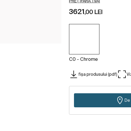
PREȚ (FĂRĂ TVA)
3621
,00 LEI
C0 - Chrome
fișa produsului (pdf)
Vi
De 