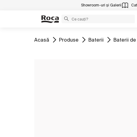
Showroom-uri și Galerii
Cat
Mergeți la
Mergeți la
Mergeți la
Mergeți la
Acasă
Produse
Baterii
Baterii de