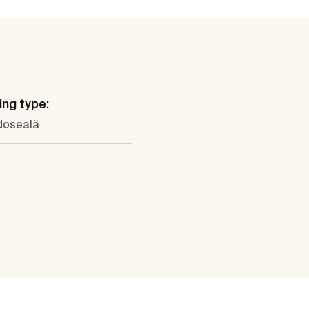
ng type:
doseală