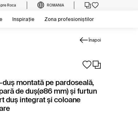
pre Roca
ROMANIA
e
Inspirație
Zona profesioniștilor
Înapoi
ă-duș montată pe pardoseală,
 pară de duș(ø86 mm) și furtun
ort duș integrat și coloane
tare