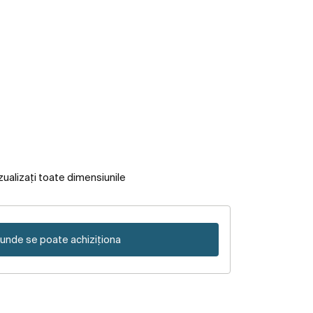
zualizați toate dimensiunile
unde se poate achiziționa