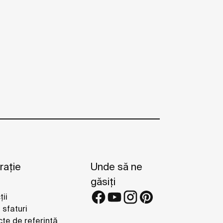
rație
Unde să ne
găsiți
ții
i sfaturi
cte de referință