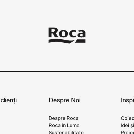
 clienți
Despre Noi
Inspi
Despre Roca
Colec
Roca în Lume
Idei ș
Sustenabilitate
Proie