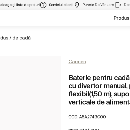
aloage și liste de prețuri
Serviciul clienți
Puncte De Vânzare
Des
Produs
 duş / de cadă
Carmen
Baterie pentru cad
cu divertor manual,
flexibil(1,50 m), sup
verticale de alimen
COD:
A5A274BC00