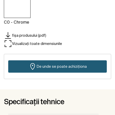
C0 - Chrome
fișa produsului (pdf)
Vizualizați toate dimensiunile
De unde se poate achiziționa
Specificații tehnice