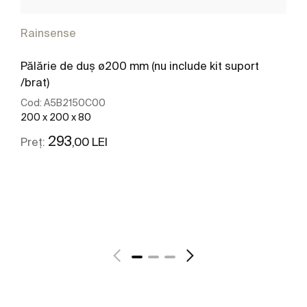
Rainsense
Pălărie de duș ø200 mm (nu include kit suport
/brat)
Cod:
A5B2150C00
200 x 200 x 80
293
,00 LEI
Preț:
Vezi mai mult