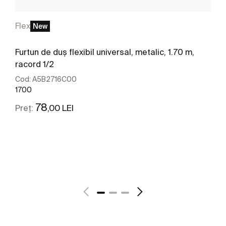
Flex
New
Furtun de duș flexibil universal, metalic, 1.70 m,
racord 1/2
Cod:
A5B2716C00
1700
78
,00 LEI
Preț:
Vezi mai mult