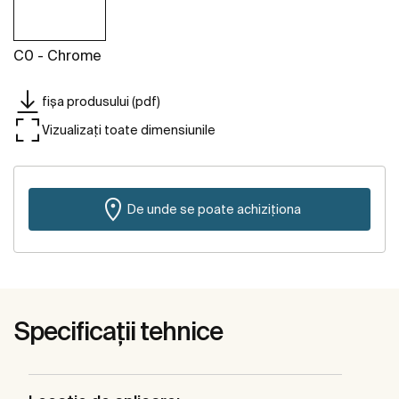
C0 - Chrome
fișa produsului (pdf)
Vizualizați toate dimensiunile
De unde se poate achiziționa
Specificații tehnice