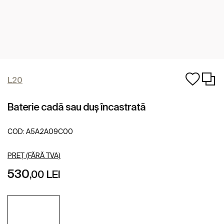
L20
Baterie cadă sau duș încastrată
COD:
A5A2A09C00
PREȚ (FĂRĂ TVA)
530
,00 LEI