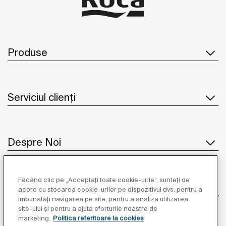
Produse
Serviciul clienți
Despre Noi
Făcând clic pe „Acceptați toate cookie-urile”, sunteți de
Inspirație
acord cu stocarea cookie-urilor pe dispozitivul dvs. pentru a
îmbunătăți navigarea pe site, pentru a analiza utilizarea
site-ului și pentru a ajuta eforturile noastre de
Unde să ne găsiți
marketing.
Politica referitoare la cookies