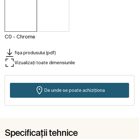
C0 - Chrome
fișa produsului (pdf)
Vizualizați toate dimensiunile
De unde se poate achiziționa
Specificații tehnice