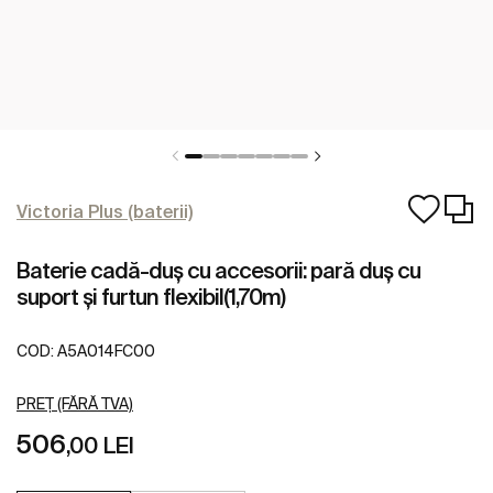
Victoria Plus (baterii)
Baterie cadă-duș cu accesorii: pară duș cu
suport și furtun flexibil(1,70m)
COD:
A5A014FC00
PREȚ (FĂRĂ TVA)
506
,00 LEI