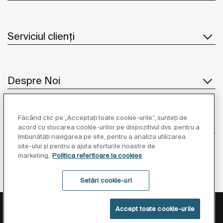
Serviciul clienți
Despre Noi
Făcând clic pe „Acceptați toate cookie-urile”, sunteți de
Inspirație
acord cu stocarea cookie-urilor pe dispozitivul dvs. pentru a
îmbunătăți navigarea pe site, pentru a analiza utilizarea
site-ului și pentru a ajuta eforturile noastre de
Unde să ne găsiți
marketing.
Politica referitoare la cookies
Setări cookie-uri
Politica de Protecție a Datelor
Informații Legale
Accept toate cookie-urile
Politica Referitoare La Cookies
Setări cookie-uri