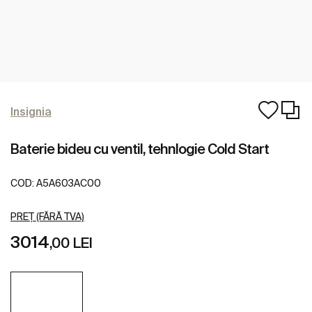
Insignia
Baterie bideu cu ventil, tehnlogie Cold Start
COD:
A5A603AC00
PREȚ (FĂRĂ TVA)
3014
,00 LEI