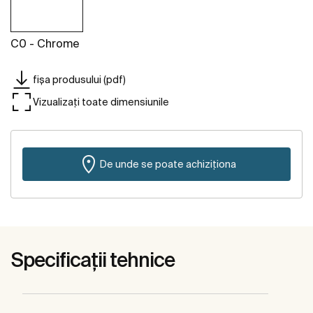
C0 - Chrome
fișa produsului (pdf)
Vizualizați toate dimensiunile
De unde se poate achiziționa
Specificații tehnice