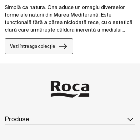
Simplă ca natura. Ona aduce un omagiu diverselor
forme ale naturii din Marea Mediterană. Este
funcțională fără a părea niciodată rece, cu o estetică
clară care urmărește căldura inerentă a mediului
natural, concepută pentru cei care se bucură de
puterea peisajelor liniștite.
Vezi întreaga colecție
Produse