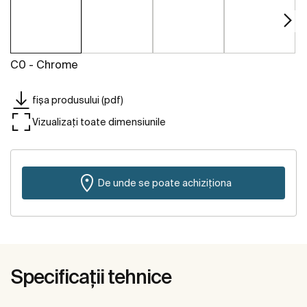
C0 - Chrome
fișa produsului (pdf)
Vizualizați toate dimensiunile
De unde se poate achiziționa
Specificații tehnice