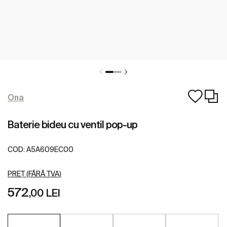
Ona
Baterie bideu cu ventil pop-up
COD:
A5A609EC00
PREȚ (FĂRĂ TVA)
572
,00 LEI