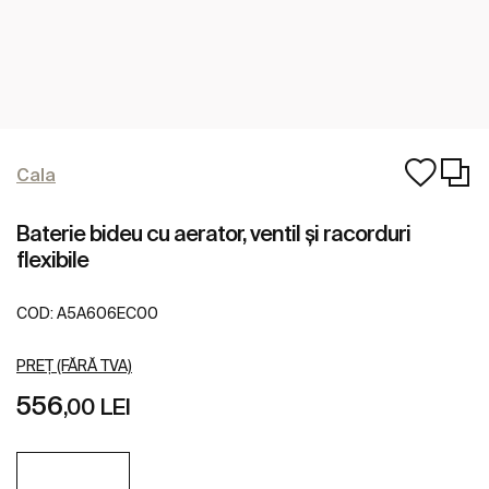
Cala
Baterie bideu cu aerator, ventil și racorduri
flexibile
COD:
A5A606EC00
PREȚ (FĂRĂ TVA)
556
,00 LEI