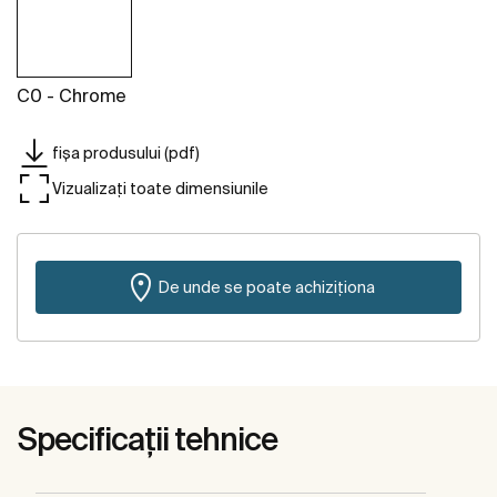
C0 - Chrome
fișa produsului (pdf)
Vizualizați toate dimensiunile
De unde se poate achiziționa
Specificații tehnice