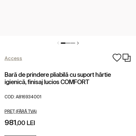
Access
Bară de prindere pliabilă cu suport hârtie
igienică, finisaj lucios COMFORT
COD:
A816934001
PREȚ (FĂRĂ TVA)
981
,00 LEI