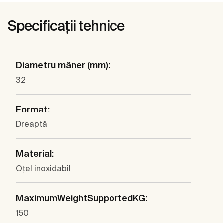
Specificații tehnice
Diametru mâner (mm):
32
Format:
Dreaptă
Material:
Oţel inoxidabil
MaximumWeightSupportedKG:
150