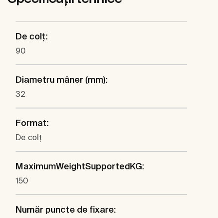
De colţ:
90
Diametru mâner (mm):
32
Format:
De colţ
MaximumWeightSupportedKG:
150
Număr puncte de fixare: