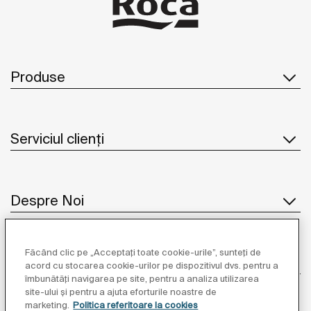
Produse
Serviciul clienți
Despre Noi
Făcând clic pe „Acceptați toate cookie-urile”, sunteți de
Inspirație
acord cu stocarea cookie-urilor pe dispozitivul dvs. pentru a
îmbunătăți navigarea pe site, pentru a analiza utilizarea
site-ului și pentru a ajuta eforturile noastre de
Unde să ne găsiți
marketing.
Politica referitoare la cookies