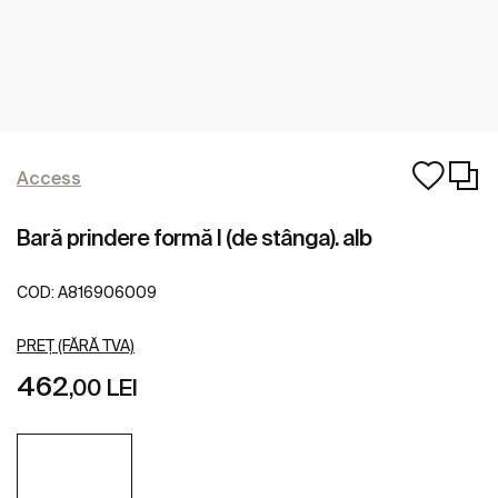
Access
Bară prindere formă l (de stânga). alb
COD:
A816906009
PREȚ (FĂRĂ TVA)
462
,00 LEI