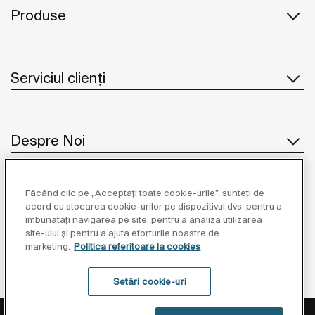
Produse
Serviciul clienți
Despre Noi
Făcând clic pe „Acceptați toate cookie-urile”, sunteți de
Inspirație
acord cu stocarea cookie-urilor pe dispozitivul dvs. pentru a
îmbunătăți navigarea pe site, pentru a analiza utilizarea
site-ului și pentru a ajuta eforturile noastre de
Unde să ne găsiți
marketing.
Politica referitoare la cookies
Setări cookie-uri
Politica de Protecție a Datelor
Informații Legale