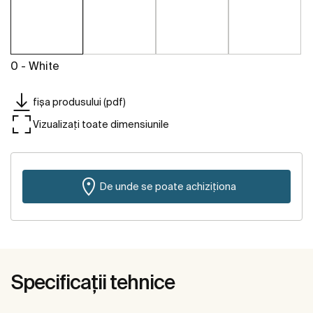
0 - White
fișa produsului (pdf)
Vizualizați toate dimensiunile
De unde se poate achiziționa
Specificații tehnice