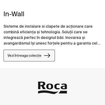
In-Wall
Sisteme de instalare si clapete de acționare care
combină eficienţa şi tehnologia. Soluţii care se
integrează perfec în designul băii. Inovarea şi
avangardismul îşi unesc forţele pentru a garanta cele
mai bune caracteristici, în care confortul,
funcționalitatea şi stilul se regăsesc în fiecare
Vezi întreaga colecție
detaliu.