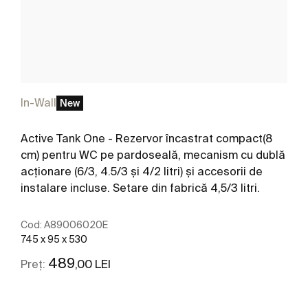
In-Wall
New
Active Tank One - Rezervor încastrat compact(8
cm) pentru WC pe pardoseală, mecanism cu dublă
acționare (6/3, 4.5/3 și 4/2 litri) și accesorii de
instalare incluse. Setare din fabrică 4,5/3 litri.
Cod:
A89006020E
745 x 95 x 530
489
,00 LEI
Preț: