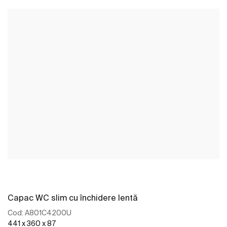
Capac WC slim cu închidere lentă
Cod:
A801C4200U
441 x 360 x 87