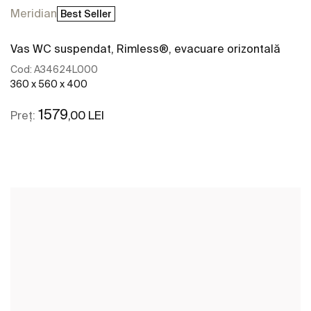
Meridian
Best Seller
Vas WC suspendat, Rimless®, evacuare orizontală
Cod:
A34624L000
360 x 560 x 400
1579
,00 LEI
Preț:
Vezi mai mult