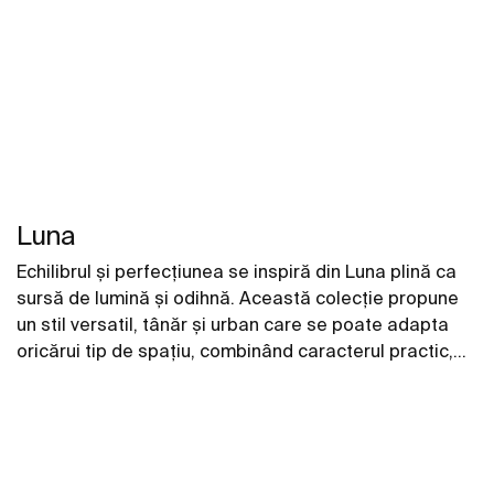
Luna
Echilibrul şi perfecţiunea se inspiră din Luna plină ca
sursă de lumină şi odihnă. Această colecţie propune
un stil versatil, tânăr şi urban care se poate adapta
oricărui tip de spaţiu, combinând caracterul practic,
eleganţa şi stilul.