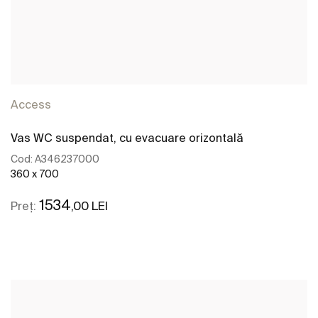
Access
Vas WC suspendat, cu evacuare orizontală
Cod:
A346237000
360 x 700
1534
,00 LEI
Preț:
Vezi mai mult