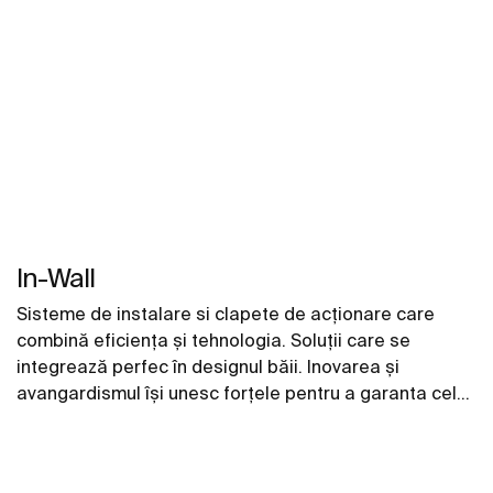
In-Wall
Sisteme de instalare si clapete de acționare care
combină eficienţa şi tehnologia. Soluţii care se
integrează perfec în designul băii. Inovarea şi
avangardismul îşi unesc forţele pentru a garanta cele
mai bune caracteristici, în care confortul,
funcționalitatea şi stilul se regăsesc în fiecare detaliu.