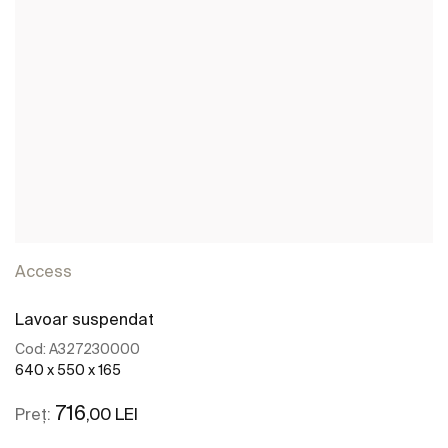
Access
Lavoar suspendat
Cod:
A327230000
640 x 550 x 165
716
,00 LEI
Preț: