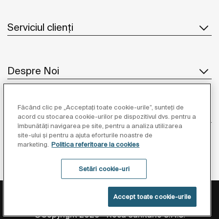
Serviciul clienți
Despre Noi
Făcând clic pe „Acceptați toate cookie-urile”, sunteți de
Inspirație
acord cu stocarea cookie-urilor pe dispozitivul dvs. pentru a
îmbunătăți navigarea pe site, pentru a analiza utilizarea
site-ului și pentru a ajuta eforturile noastre de
Unde să ne găsiți
marketing.
Politica referitoare la cookies
Setări cookie-uri
Politica de Protecție a Datelor
Informații Legale
Accept toate cookie-urile
Politica Referitoare La Cookies
Setări cookie-uri
©Copyright 2026 - Roca Sanitario S.A.U.