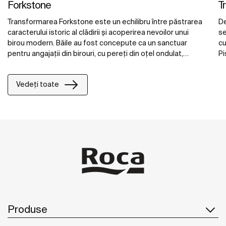
Forkstone
T
Transformarea Forkstone este un echilibru între păstrarea
De
caracterului istoric al clădirii și acoperirea nevoilor unui
se
birou modern. Băile au fost concepute ca un sanctuar
cu
pentru angajații din birouri, cu pereți din oțel ondulat,
Pi
podele în tonuri roșii și elemente de design minimalist.
ae
Bateriile electronice Loft de la Roca și toaletele
su
Vedeți toate
suspendate Ona se potrivesc perfect cu atmosfera
ac
clădirii și oferă confort și funcționalitate acestui spațiu de
se
lucru inovator.
sp
ri
Produse