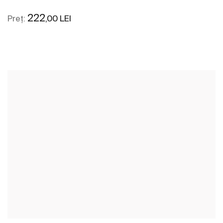
222
,00 LEI
Preț:
Vezi mai mult