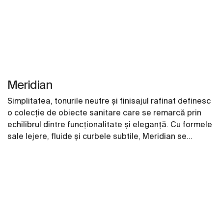
Meridian
Simplitatea, tonurile neutre și finisajul rafinat definesc
o colecție de obiecte sanitare care se remarcă prin
echilibrul dintre funcționalitate și eleganță. Cu formele
sale lejere, fluide și curbele subtile, Meridian se
integrează perfect în spațiile contemporane.