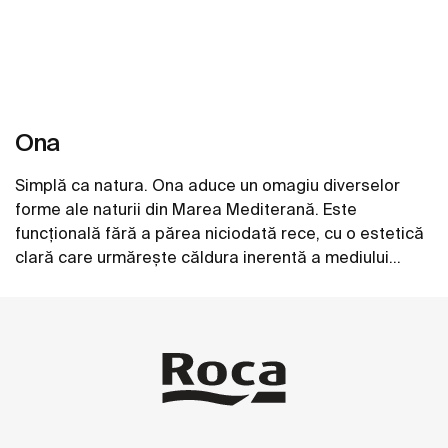
Ona
Simplă ca natura. Ona aduce un omagiu diverselor
forme ale naturii din Marea Mediterană. Este
funcțională fără a părea niciodată rece, cu o estetică
clară care urmărește căldura inerentă a mediului
natural, concepută pentru cei care se bucură de
Vezi mai mult
puterea peisajelor liniștite.