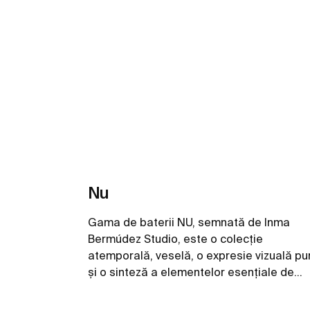
Nu
Gama de baterii NU, semnată de Inma
Bermúdez Studio, este o colecție
atemporală, veselă, o expresie vizuală pu
și o sinteză a elementelor esențiale de
design. Jucându-se cu forma și culoarea 
moduri noi și inventive, colecția permite o
Vezi mai mult