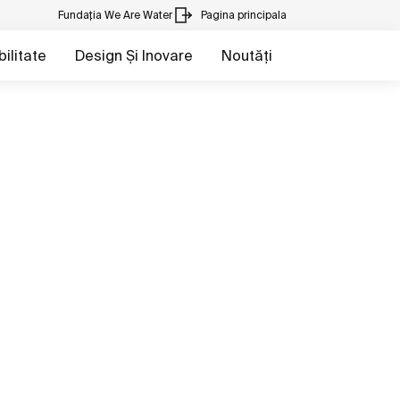
Fundația We Are Water
Pagina principala
ilitate
Design Și Inovare
Noutăți