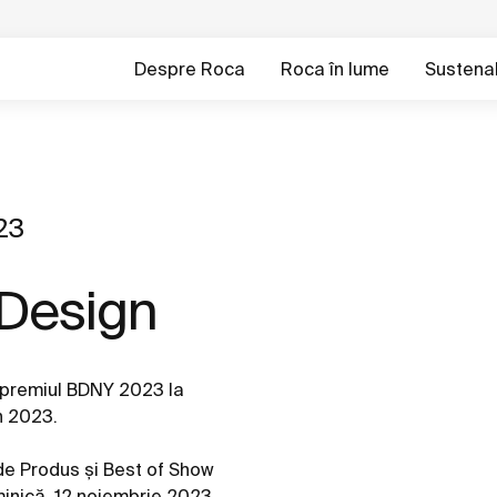
Despre Roca
Roca în lume
Sustenab
23
Design
u premiul BDNY 2023 la
n 2023.
de Produs și Best of Show
minică, 12 noiembrie 2023.