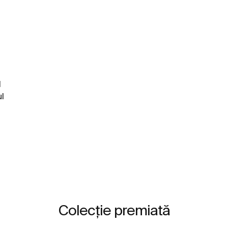
l
ul
Colecție premiată