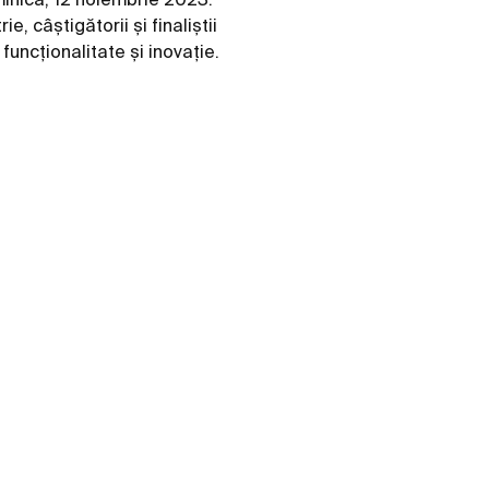
e, câștigătorii și finaliștii
funcționalitate și inovație.