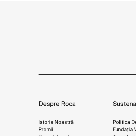
personalizare completă a spațiului de bai
Despre Roca
Sustenab
Istoria Noastră
Politica D
Premii
Fundația 