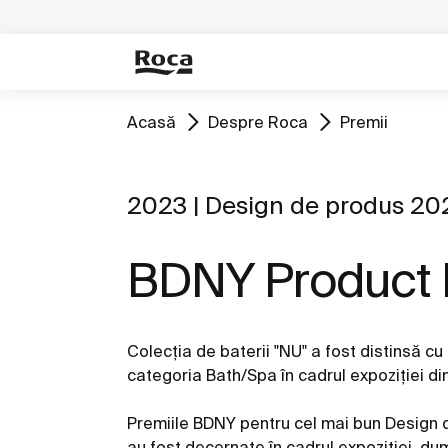
Acasă
Despre Roca
Premii
2023 | Design de produs 20
BDNY Product 
Colecția de baterii "NU" a fost distinsă c
categoria Bath/Spa în cadrul expoziției di
Premiile BDNY pentru cel mai bun Design 
au fost decernate în cadrul expoziției, du