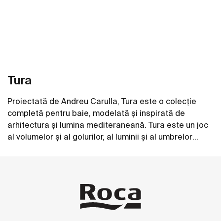
Tura
Proiectată de Andreu Carulla, Tura este o colecție
completă pentru baie, modelată și inspirată de
arhitectura și lumina mediteraneană. Tura este un joc
al volumelor și al golurilor, al luminii și al umbrelor
transpuse în elemente pentru baie. Inovația și
Vezi mai mult
sustenabilitatea se regăsesc în întreaga colecție, de
la design și tehnologie până la utilizarea de materiale
reciclate și ambalaje fără plastic.