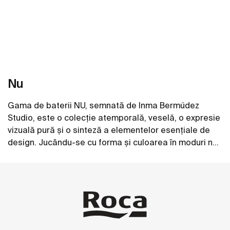
Nu
Gama de baterii NU, semnată de Inma Bermúdez
Studio, este o colecție atemporală, veselă, o expresie
vizuală pură și o sinteză a elementelor esențiale de
design. Jucându-se cu forma și culoarea în moduri noi
și inventive, colecția permite o personalizare
Vezi mai mult
completă a spațiului de baie.