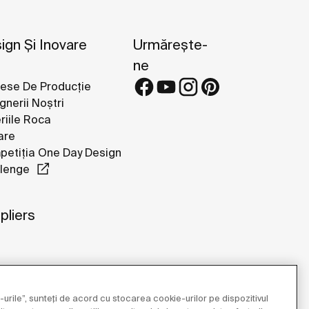
ign Și Inovare
Urmărește-
ne
ese De Producție
gnerii Noștri
riile Roca
are
etiția One Day Design
lenge
pliers
urile”, sunteți de acord cu stocarea cookie-urilor pe dispozitivul