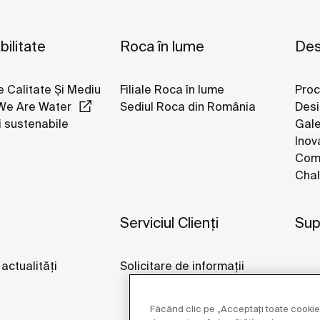
ilitate
Roca în lume
Des
e Calitate Și Mediu
Filiale Roca în lume
Proc
We Are Water
Sediul Roca din România
Desi
i sustenabile
Gale
Inov
Comp
Chal
Serviciul Clienți
Sup
 actualități
Solicitare de informații
Făcând clic pe „Acceptați toate cookie-