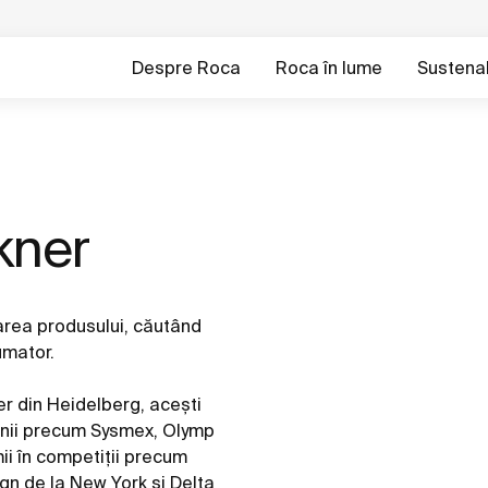
Despre Roca
Roca în lume
Sustenab
kner
zarea produsului, căutând
umator.
er din Heidelberg, aceşti
anii precum Sysmex, Olymp
emii în competiţii precum
ign de la New York şi Delta