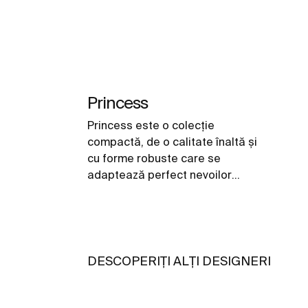
Princess
Princess este o colecţie
compactă, de o calitate înaltă şi
cu forme robuste care se
adaptează perfect nevoilor
zilnice ale utilizatorilor.
DESCOPERIȚI ALȚI DESIGNERI