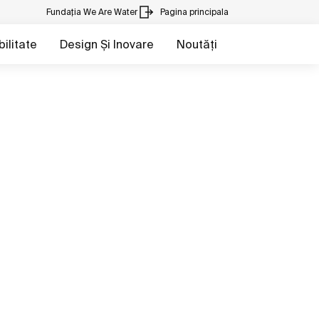
Fundația We Are Water
Pagina principala
ilitate
Design Și Inovare
Noutăți