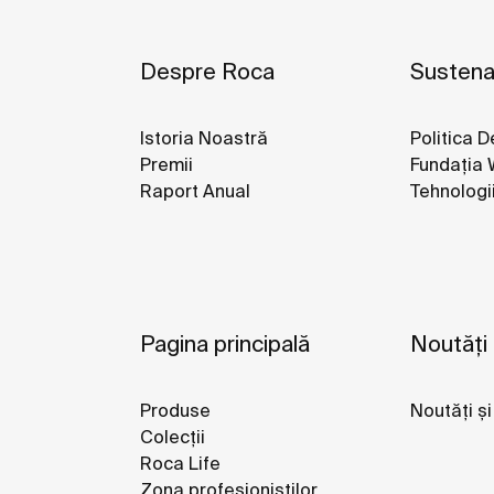
Despre Roca
Sustenab
Istoria Noastră
Politica D
Premii
Fundația 
Raport Anual
Tehnologi
Pagina principală
Noutăți
Produse
Noutăți și
Colecții
Roca Life
Zona profesioniștilor