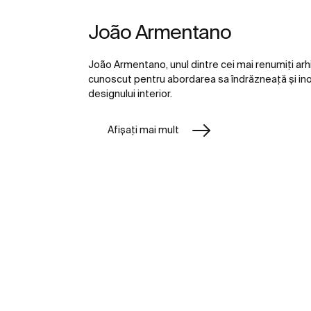
João Armentano
João Armentano, unul dintre cei mai renumiți arhit
cunoscut pentru abordarea sa îndrăzneață și inov
designului interior.
Afișați mai mult