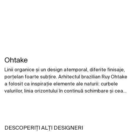
Ohtake
Linii organice și un design atemporal, diferite finisaje,
porțelan foarte subțire. Arhitectul brazilian Ruy Ohtake
a folosit ca inspirație elemente ale naturii: curbele
valurilor, linia orizontului în continuă schimbare și cea
mai pură formă de design, oul, pentru a crea o
colecție unică de lavoare.
DESCOPERIȚI ALȚI DESIGNERI