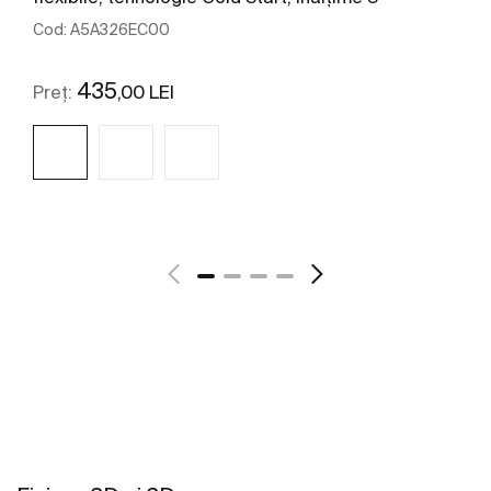
Cod:
A5A326EC00
435
,00 LEI
Preț:
Vezi mai mult