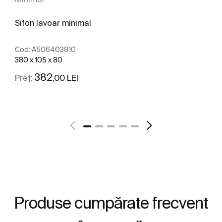
Sifon lavoar minimal
Cod:
A506403810
380 x 105 x 80
382
,00 LEI
Preț:
Vezi mai mult
Produse cumpărate frecvent