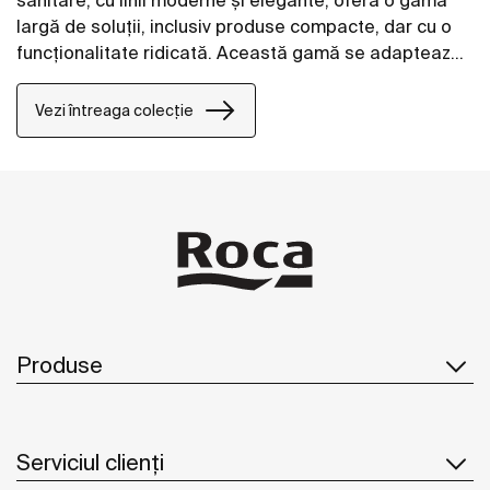
sanitare, cu linii moderne și elegante, oferă o gamă
largă de soluții, inclusiv produse compacte, dar cu o
funcţionalitate ridicată. Această gamă se adaptează
tuturor nevoilor şi vă permite să optimizaţi spaţiul din
baie.
Vezi întreaga colecție
Produse
Serviciul clienți